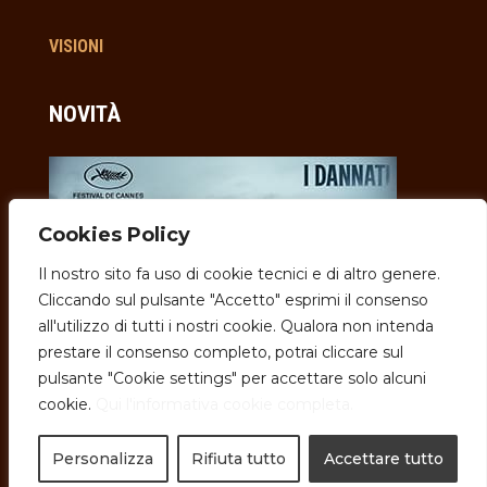
VISIONI
NOVITÀ
Cookies Policy
Il nostro sito fa uso di cookie tecnici e di altro genere.
Cliccando sul pulsante "Accetto" esprimi il consenso
all'utilizzo di tutti i nostri cookie. Qualora non intenda
prestare il consenso completo, potrai cliccare sul
pulsante "Cookie settings" per accettare solo alcuni
cookie.
Qui l'informativa cookie completa.
© OKTA FILM
//
LEGAL INFO
Personalizza
Rifiuta tutto
Accettare tutto
// WEB BY
RARA AVIS