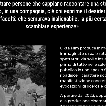
ntrare persone che sappiano raccontare una sto
in una compagnia, c’è chi esprime il desideri
acoltà che sembrava inalienabile, la più certa 
scambiare esperienze».
Okta Film produce in med
immaginato e realizzato
spettatori, da soli e in
prima di tutto nelle sale
pubblico in uno spazio f
ribadisce il carattere so
manifestazione concreta
evocazioni, di ricerca e 
A partire dal 2023, dopo
alla produzione cinemat