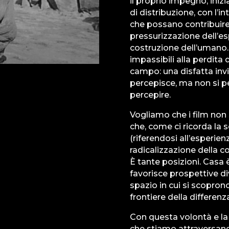
il proprio impegno, ini
di distribuzione, con l’i
che possano contribuire 
pressurizzazione dell’esp
costruzione dell’umano.
impassibili alla perdita 
campo: una disfatta invis
percepisce, ma non si p
percepire.
Vogliamo che i film non 
che, come ci ricorda la 
(riferendosi all’esperie
radicalizzazione della c
È tante posizioni. Casa 
favorisce prospettive d
spazio in cui si scoprono
frontiere della differenz
Con questa volontà e la
che stiamo attraversand