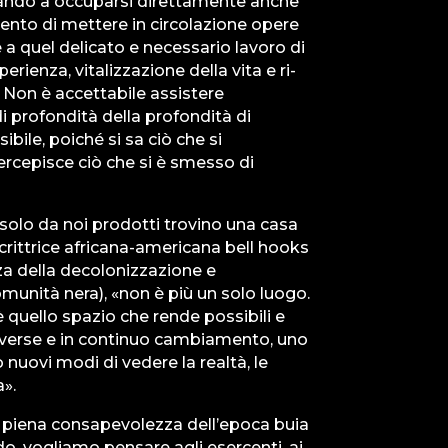
ziando a occuparsi direttamente anche
ntento di mettere in circolazione opere
a quel delicato e necessario lavoro di
erienza, vitalizzazione della vita e ri-
 Non è accettabile assistere
di profondità della profondità di
ibile, poiché si sa ciò che si
ercepisce ciò che si è smesso di
solo da noi prodotti trovino una casa
scrittrice africana-americana bell hooks
nza della decolonizzazione e
omunità nera), «non è più un solo luogo.
è quello spazio che rende possibili e
iverse e in continuo cambiamento, uno
 nuovi modi di vedere la realtà, le
a».
 piena consapevolezza dell’epoca buia
o, vogliamo pensare agli esercenti, ai