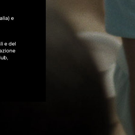
alia) e
li e del
iazione
lub,