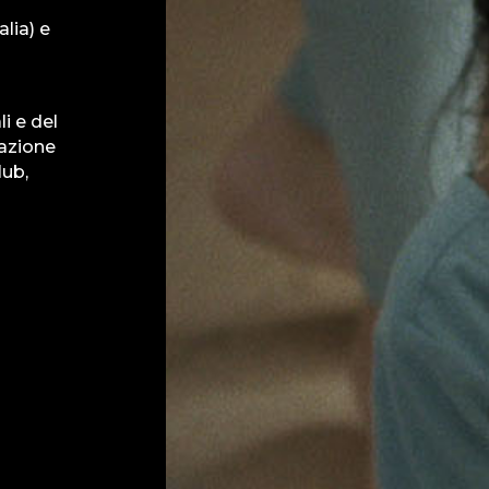
alia) e
li e del
iazione
lub,